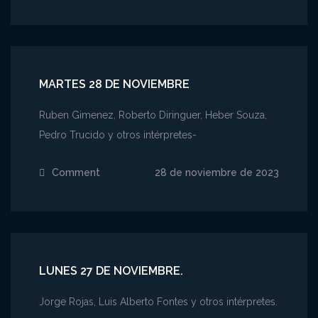
Miércoles
29
de
noviembre
MARTES 28 DE NOVIEMBRE
Ruben Gimenez, Roberto Diringuer, Heber Souza,
Pedro Trucido y otros intérpretes-
Comment
on
28 de noviembre de 2023
Martes
28
de
noviembre
LUNES 27 DE NOVIEMBRE.
Jorge Rojas, Luis Alberto Fontes y otros intérpretes.