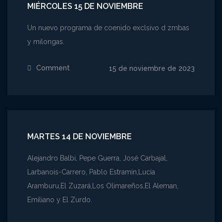
MIÉRCOLES 15 DE NOVIEMBRE
Un nuevo programa de coenido exclsivo d zmbas
y milongas.
Comment
on
15 de noviembre de 2023
Miércoles
15
de
noviembre
MARTES 14 DE NOVIEMBRE
Alejandro Balbi, Pepe Guerra, José Carbajal,
Larbanois-Carrero, Pablo Estramín,Lucía
Aramburu,El Zuzará,Los Olimareños,El Aleman,
Emiliano y El Zurdo.