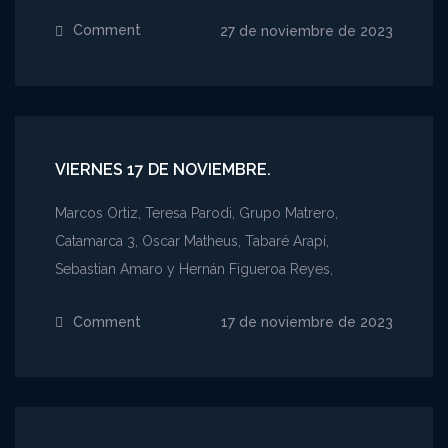
Comment
on
27 de noviembre de 2023
Lunes
27
de
noviembre.
VIERNES 17 DE NOVIEMBRE.
Marcos Ortiz, Teresa Parodi, Grupo Matrero,
Catamarca 3, Oscar Matheus, Tabaré Arapí,
Sebastian Amaro y Hernán Figueroa Reyes,
Comment
on
17 de noviembre de 2023
Viernes
17
de
noviembre.