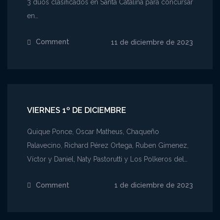
3 dúos clasificados en Santa Catalina para concursar
en…
Comment
on
11 de diciembre de 2023
Lunes
11
de
diciembre
VIERNES 1º DE DICIEMBRE
Quique Ponce, Oscar Matheus, Chaqueño
Palavecino, Richard Pérez Ortega, Ruben Gimenez,
Víctor y Daniel, Naty Pastorutti y Los Polkeros del…
Comment
on
1 de diciembre de 2023
Viernes
1º